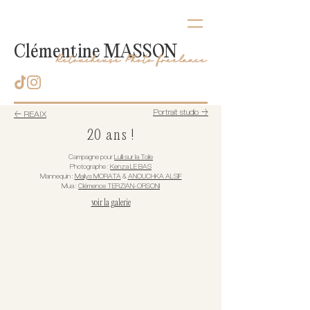
Clémentine MASSON
Retoucheuse Photo freelance
Portrait studio →
← REAIX
20 ans !
Campagne pour
Lulli sur la Toile
Photographe :
Kenza LE BAS
Mannequin :
Mailys MORATA
&
ANOUCHKA ALSIF
Mua :
Clémence TERZIAN-ORSONI
voir la galerie