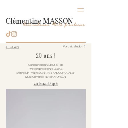
Clémentine MASSON
Retoucheuse Photo freelance
Portrait studio →
← REAIX
20 ans !
Campagne pour
Lulli sur la Toile
Photographe :
Kenza LE BAS
Mannequin :
Mailys MORATA
&
ANOUCHKA ALSIF
Mua :
Clémence TERZIAN-ORSONI
voir les avant / après